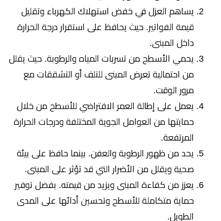
يساهم العزل في خفض استهلاك الكهرباء وتقليل
قيمة الفواتير. حيث يحافظ على استقرار درجة الحرارة
داخل المبنى.
يحمي الأسطح من تسربات المياه والرطوبة. حيث يقلل
من احتمالية تعرض المبنى للتلف أو التشققات مع
مرور الوقت.
يعمل على إطالة العمر الافتراضي للأسطح من خلال
حمايتها من العوامل الجوية المختلفة ودرجات الحرارة
المرتفعة.
يحد من ظهور الرطوبة والعفن. بينما حافظ على بيئة
صحية ويقلل من الأضرار التي قد تؤثر على المبنى.
يعزز من كفاءة المبنى ويزيد من قيمته. بفضل توفير
حماية متكاملة للأسطح وتحسين أدائها على المدى
الطويل.