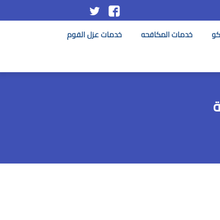
تابعنا
تابعنا
على
على
كو
خدمات المكافحه
خدمات عزل الفوم
فيسبوك
تويتر