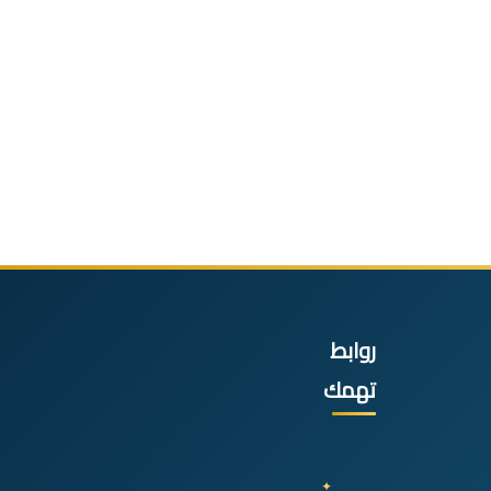
روابط
تهمك