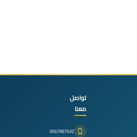
تواصل
معنا
0567887632