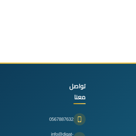
تواصل
معنا
0567887632
info@diqat-