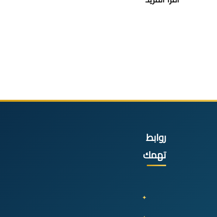
روابط
تهمك