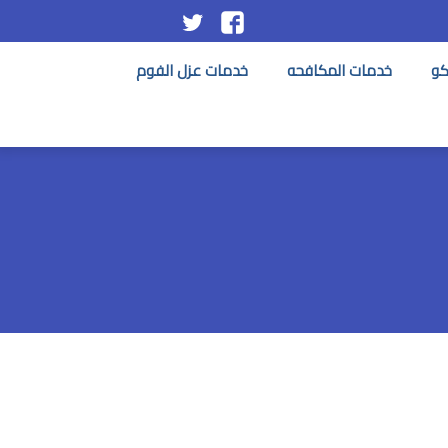
تابعنا
تابعنا
على
على
كو
خدمات المكافحه
خدمات عزل الفوم
فيسبوك
تويتر