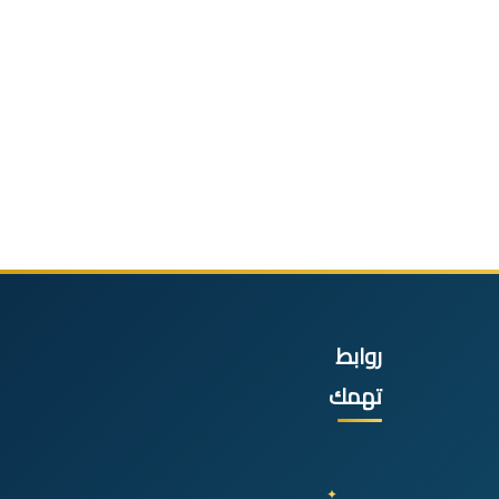
روابط
تهمك