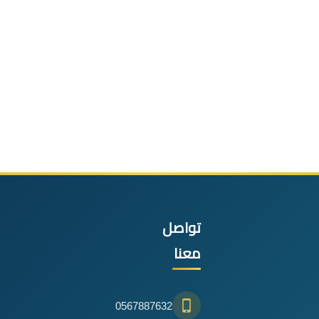
تواصل
معنا
0567887632