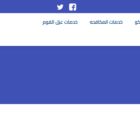
تابعنا
تابعنا
على
على
كو
خدمات المكافحه
خدمات عزل الفوم
فيسبوك
تويتر