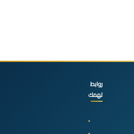
روابط
تهمك